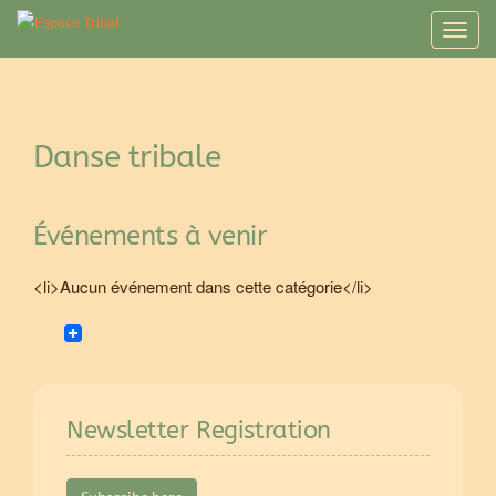
T
o
g
g
l
Danse tribale
e
n
a
v
Événements à venir
i
g
<li>Aucun événement dans cette catégorie</li>
a
t
i
o
n
Newsletter Registration