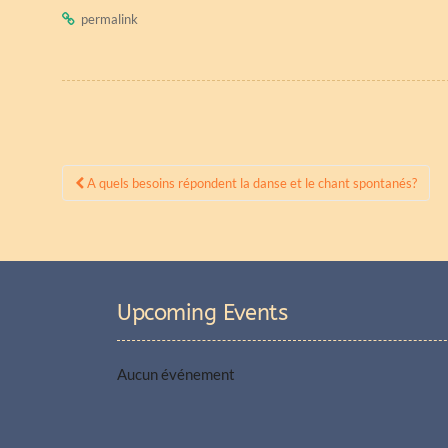
permalink
.
Post
A quels besoins répondent la danse et le chant spontanés?
navigation
Upcoming Events
Aucun événement