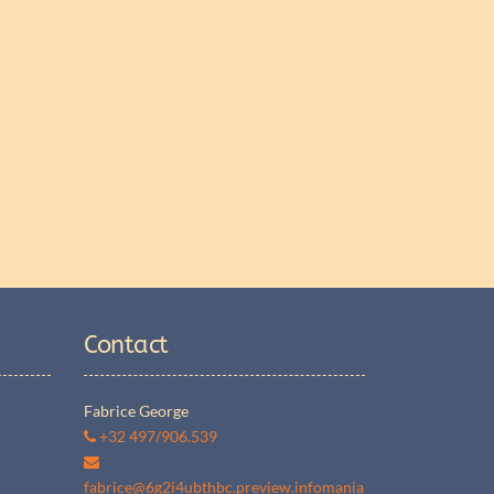
Contact
Fabrice George
+32 497/906.539
fabrice@6g2i4ubthbc.preview.infomania