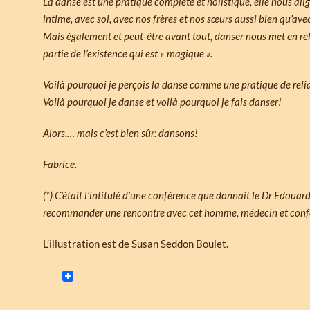
La danse est une pratique complète et holistique, elle nous ali
intime, avec soi, avec nos frères et nos sœurs aussi bien qu’a
Mais également et peut-être avant tout, danser nous met en rel
partie de l’existence qui est « magique ».
Voilà pourquoi je perçois la danse comme une pratique de relian
Voilà pourquoi je danse et voilà pourquoi je fais danser!
Alors,… mais c’est bien sûr: dansons!
Fabrice.
(*) C’était l’intitulé d’une conférence que donnait le Dr Edoua
recommander une rencontre avec cet homme, médecin et conf
L’illustration est de Susan Seddon Boulet.