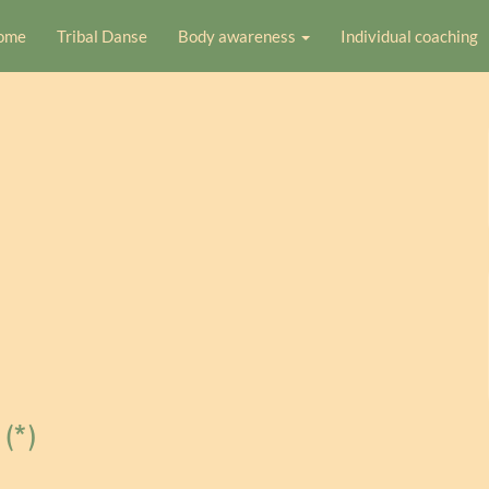
ome
Tribal Danse
Body awareness
Individual coaching
(*)