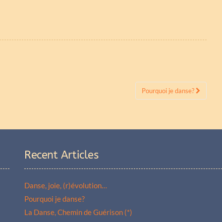
Pourquoi je danse?
Recent Articles
Danse, joie, (r)évolution…
Pourquoi je danse?
La Danse, Chemin de Guérison (*)