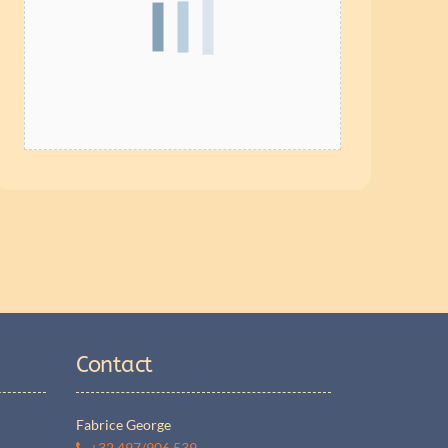
Contact
Fabrice George
+32 497/906.539