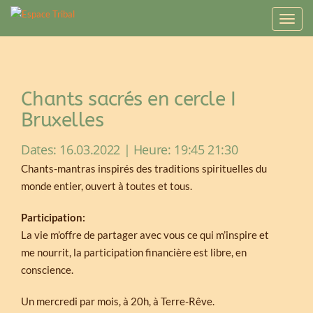
T
o
g
g
l
Chants sacrés en cercle I
e
n
Bruxelles
a
v
Dates: 16.03.2022 | Heure: 19:45 21:30
i
Chants-mantras inspirés des traditions spirituelles du
g
monde entier, ouvert à toutes et tous.
a
t
Participation:
i
La vie m’offre de partager avec vous ce qui m’inspire et
o
me nourrit, la participation financière est libre, en
n
conscience.
Un mercredi par mois, à 20h, à Terre-Rêve.